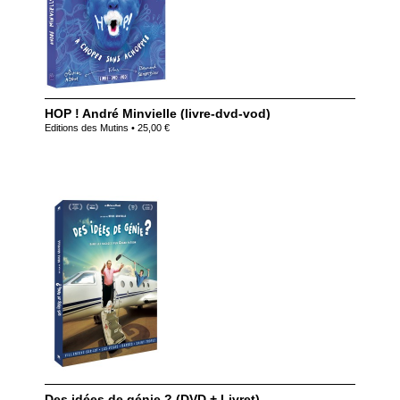
HOP ! André Minvielle (livre-dvd-vod)
Editions des Mutins • 25,00 €
Des idées de génie ? (DVD + Livret)