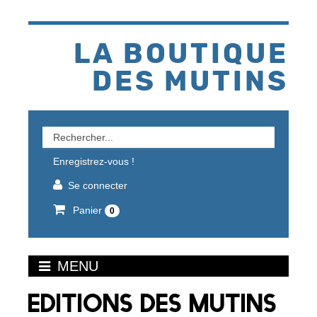
Aller
au
contenu
LA BOUTIQUE
DES MUTINS
Rechercher
un
Enregistrez-vous !
produit
Se connecter
Panier
0
MENU
EDITIONS DES MUTINS