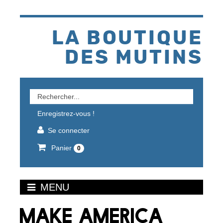
Aller
au
contenu
LA BOUTIQUE
DES MUTINS
Rechercher
un
Enregistrez-vous !
produit
Se connecter
Panier
0
MENU
MAKE AMERICA