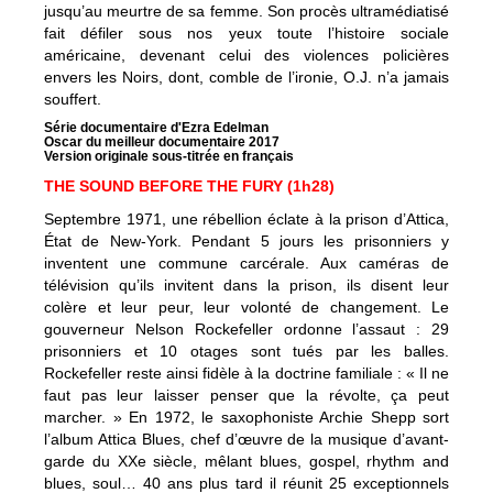
jusqu’au meurtre de sa femme. Son procès ultramédiatisé
fait défiler sous nos yeux toute l’histoire sociale
américaine, devenant celui des violences policières
envers les Noirs, dont, comble de l’ironie, O.J. n’a jamais
souffert.
Série documentaire d'Ezra Edelman
Oscar du meilleur documentaire 2017
Version originale sous-titrée en français
THE SOUND BEFORE THE FURY (1h28)
Septembre 1971, une rébellion éclate à la prison d’Attica,
État de New-York. Pendant 5 jours les prisonniers y
inventent une commune carcérale. Aux caméras de
télévision qu’ils invitent dans la prison, ils disent leur
colère et leur peur, leur volonté de changement. Le
gouverneur Nelson Rockefeller ordonne l’assaut : 29
prisonniers et 10 otages sont tués par les balles.
Rockefeller reste ainsi fidèle à la doctrine familiale : « Il ne
faut pas leur laisser penser que la révolte, ça peut
marcher. » En 1972, le saxophoniste Archie Shepp sort
l’album Attica Blues, chef d’œuvre de la musique d’avant-
garde du XXe siècle, mêlant blues, gospel, rhythm and
blues, soul… 40 ans plus tard il réunit 25 exceptionnels