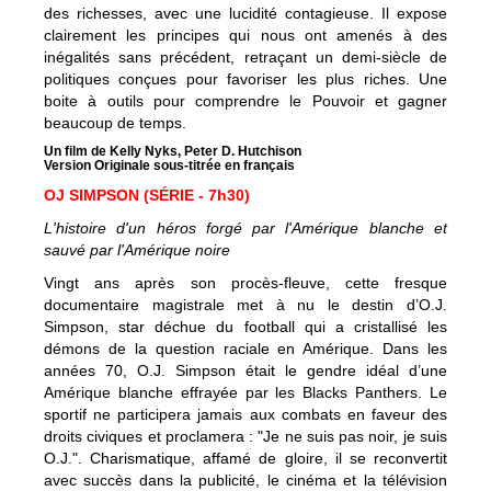
des richesses, avec une lucidité contagieuse. Il expose
clairement les principes qui nous ont amenés à des
inégalités sans précédent, retraçant un demi-siècle de
politiques conçues pour favoriser les plus riches. Une
boite à outils pour comprendre le Pouvoir et gagner
beaucoup de temps.
Un film de Kelly Nyks, Peter D. Hutchison
Version Originale sous-titrée en français
OJ SIMPSON (SÉRIE - 7h30)
L'histoire d'un héros forgé par l'Amérique blanche et
sauvé par l'Amérique noire
Vingt ans après son procès-fleuve, cette fresque
documentaire magistrale met à nu le destin d’O.J.
Simpson, star déchue du football qui a cristallisé les
démons de la question raciale en Amérique. Dans les
années 70, O.J. Simpson était le gendre idéal d’une
Amérique blanche effrayée par les Blacks Panthers. Le
sportif ne participera jamais aux combats en faveur des
droits civiques et proclamera : "Je ne suis pas noir, je suis
O.J.". Charismatique, affamé de gloire, il se reconvertit
avec succès dans la publicité, le cinéma et la télévision