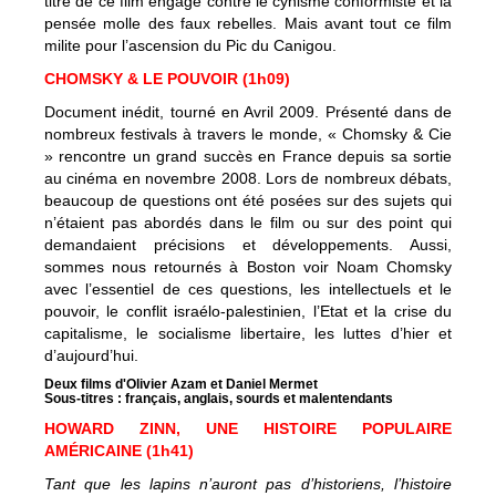
titre de ce film engagé contre le cynisme conformiste et la
pensée molle des faux rebelles. Mais avant tout ce film
milite pour l’ascension du Pic du Canigou.
CHOMSKY & LE POUVOIR (1h09)
Document inédit, tourné en Avril 2009. Présenté dans de
nombreux festivals à travers le monde, « Chomsky & Cie
» rencontre un grand succès en France depuis sa sortie
au cinéma en novembre 2008. Lors de nombreux débats,
beaucoup de questions ont été posées sur des sujets qui
n’étaient pas abordés dans le film ou sur des point qui
demandaient précisions et développements. Aussi,
sommes nous retournés à Boston voir Noam Chomsky
avec l’essentiel de ces questions, les intellectuels et le
pouvoir, le conflit israélo-palestinien, l’Etat et la crise du
capitalisme, le socialisme libertaire, les luttes d’hier et
d’aujourd’hui.
Deux films d'Olivier Azam et Daniel Mermet
Sous-titres : français, anglais, sourds et malentendants
HOWARD ZINN, UNE HISTOIRE POPULAIRE
AMÉRICAINE (1h41)
Tant que les lapins n’auront pas d’historiens, l’histoire