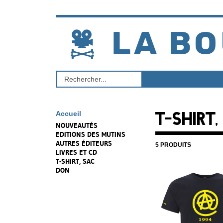
Aller
au
contenu
LA BO
Rechercher
un
produit
T-SHIRT,
Accueil
NOUVEAUTÉS
EDITIONS DES MUTINS
AUTRES ÉDITEURS
5 PRODUITS
LIVRES ET CD
T-SHIRT, SAC
DON