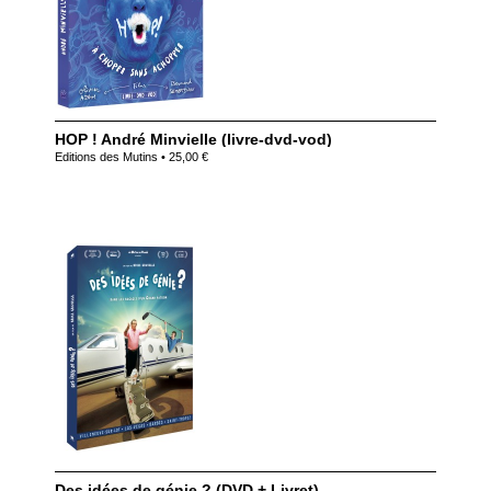
HOP ! André Minvielle (livre-dvd-vod)
Editions des Mutins • 25,00 €
Des idées de génie ? (DVD + Livret)