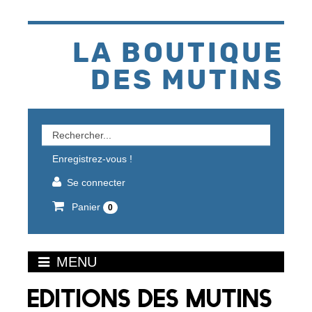
Aller
au
contenu
LA BOUTIQUE
DES MUTINS
Rechercher
un
Enregistrez-vous !
produit
Se connecter
Panier
0
MENU
EDITIONS DES MUTINS