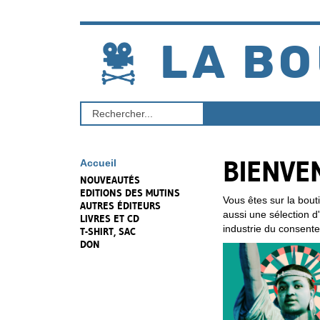
Aller
au
contenu
LA BO
Rechercher
un
produit
BIENVE
Accueil
NOUVEAUTÉS
EDITIONS DES MUTINS
Vous êtes sur la bout
AUTRES ÉDITEURS
aussi une sélection 
LIVRES ET CD
industrie du consent
T-SHIRT, SAC
DON