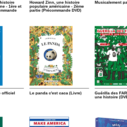
histoire
Howard Zinn, une histoire
Musicalement par
ne - 1ère et
populaire américaine - 2ème
commande
partie (Précommande DVD)
officiel
Le panda c'est caca (Livre)
Guérilla des FARC
une histoire (DV