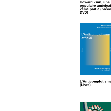
Howard Zinn, une 
populaire américai
2ème partie (pré
DVD)
L’Anticomplotisme 
(Livre)