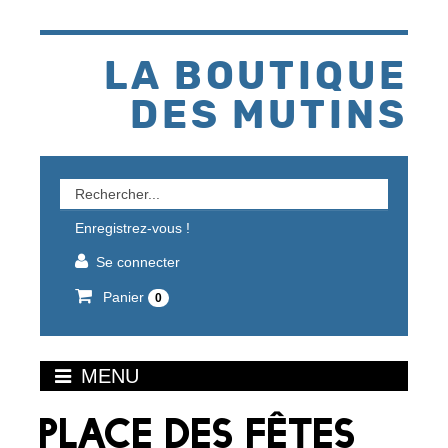
Aller
au
contenu
LA BOUTIQUE
DES MUTINS
Rechercher
un
Enregistrez-vous !
produit
Se connecter
Panier
0
MENU
PLACE DES FÊTES