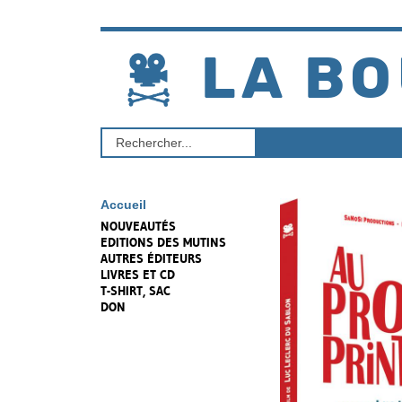
Aller
au
contenu
LA BO
Rechercher
un
produit
Accueil
NOUVEAUTÉS
EDITIONS DES MUTINS
AUTRES ÉDITEURS
LIVRES ET CD
T-SHIRT, SAC
DON