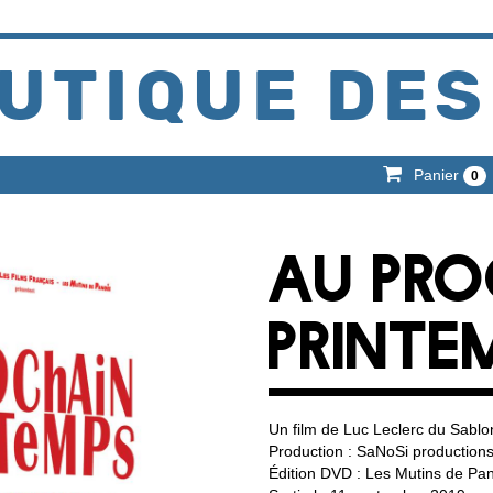
UTIQUE DES
Panier
0
AU PRO
PRINTE
Un film de Luc Leclerc du Sablo
Production : SaNoSi production
Édition DVD : Les Mutins de Pa