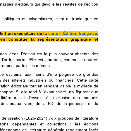
ies d’éditeurs qui dévoile les réalités de l’édition
litiques et universitaires, c’est à l’ironie que ce
ffert un exemplaire de la
carte « Édition française,
en constitue la représentation graphique et
des idées, l’édition est le plus souvent absente des
 l’ordre social. Elle est pourtant, comme les autres
groupes, parfois les mêmes.
ale est ainsi aux mains d’une poignée de grandes
 des intérêts industriels ou financiers. Cette carte
tion éditoriale tout en rendant visible la myriade de
appe. Si elle tend à l’exhaustivité, n’y figurent que
littérature et d’essais, à l’exclusion des manuels
s, des beaux-livres, de la BD, de la jeunesse et du
 de création (1826-2024) : dix groupes de littérature
isons dépendantes et collections ; les éditions
épendants de littérature générale (également listés