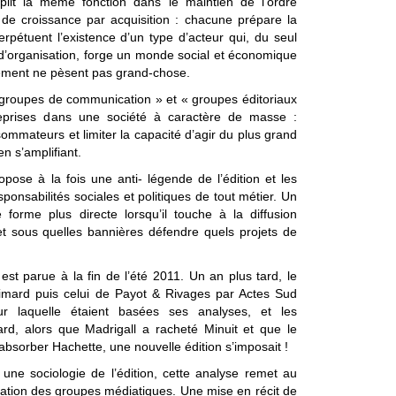
plit la même fonction dans le maintien de l’ordre
e de croissance par acquisition : chacune prépare la
erpétuent l’existence d’un type d’acteur qui, du seul
 d’organisation, forge un monde social et économique
ement ne pèsent pas grand-chose.
e « groupes de communication » et « groupes éditoriaux
eprises dans une société à caractère de masse :
ommateurs et limiter la capacité d’agir du plus grand
n s’amplifiant.
ropose à la fois une anti- légende de l’édition et les
ponsabilités sociales et politiques de tout métier. Un
orme plus directe lorsqu’il touche à la diffusion
et sous quelles bannières défendre quels projets de
est parue à la fin de l’été 2011. Un an plus tard, le
imard puis celui de Payot & Rivages par Actes Sud
ur laquelle étaient basées ses analyses, et les
ard, alors que Madrigall a racheté Minuit et que le
d’absorber Hachette, une nouvelle édition s’imposait !
 une sociologie de l’édition, cette analyse remet au
ation des groupes médiatiques. Une mise en récit de