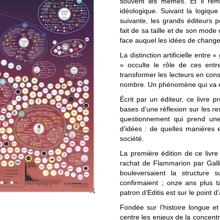
souvent les mêmes. Et il rem
idéologique. Suivant la logiqu
suivante, les grands éditeurs p
fait de sa taille et de son mode
face auquel les idées de chang
La distinction artificielle entr
» occulte le rôle de ces entr
transformer les lecteurs en cons
nombre. Un phénomène qui va e
Écrit par un éditeur, ce livre p
bases d’une réflexion sur les res
questionnement qui prend une f
d’idées : de quelles manières 
société.
La première édition de ce livre 
rachat de Flammarion par Gall
bouleversaient la structure s
confirmaient ; onze ans plus t
patron d’Editis est sur le point 
Fondée sur l’histoire longue et
centre les enjeux de la concentr