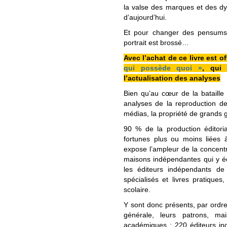
la valse des marques et des dynast
d’aujourd’hui.
Et pour changer des pensums po
portrait est brossé…
Avec l’achat de ce livre est o
qui possède quoi »
, qui 
l’actualisation des analyses
Bien qu’au cœur de la bataille 
analyses de la reproduction de
médias, la propriété de grands 
90 % de la production éditori
fortunes plus ou moins liées à
expose l’ampleur de la concentra
maisons indépendantes qui y éch
les éditeurs indépendants de 
spécialisés et livres pratique
scolaire.
Y sont donc présents, par ordre
générale, leurs patrons, ma
académiques ; 220 éditeurs ind