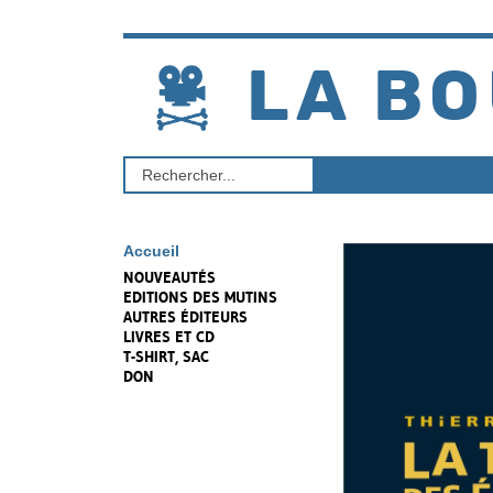
Aller
au
contenu
LA BO
Rechercher
un
produit
Accueil
NOUVEAUTÉS
EDITIONS DES MUTINS
AUTRES ÉDITEURS
LIVRES ET CD
T-SHIRT, SAC
DON