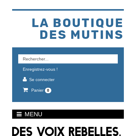
Aller
au
contenu
LA BOUTIQUE
DES MUTINS
Rechercher
un
Enregistrez-vous !
produit
Se connecter
Panier
0
MENU
DES VOIX REBELLES,