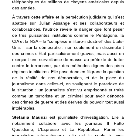
téléphoniques de millions de citoyens américains depuis
des années.
À travers cette affaire et la persécution judiciaire qui s'est
abattue sur Julian Assange et ses collaborateurs et
collaboratrices, l'autrice révèle le danger que font peser
de très puissantes institutions comme le Pentagone, la
CIA et la NSA – le "complexe militaro-industriel" des États-
Unis – sur la démocratie : non seulement en dissimulant
des crimes d'État particulièrement graves, mais aussi en
exerçant une surveillance de masse au prétexte de lutter
contre le terrorisme, par des méthodes dignes des pires
régimes totalitaires. Elle pose donc en filigrane la question
de la réalité de nos démocraties, et de la place du
journalisme dans celles-ci, en soulignant le paradoxe de
la situation : un journaliste s'est vu emprisonné et traité
comme un terroriste et un criminel pour avoir dénoncé
des crimes de guerre et des dérives du pouvoir tout aussi
intolérables.
Stefania Maurizi
est journaliste d'investigation. Elle a
notamment collaboré avec les journaux Il Fatto
Quotidiano, L'Espresso et La Repubblica. Parmi les
journalistes internationaux, elle est la seule à avoir