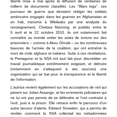
liberté mise à mal après la diffusion de centaines de
milliers de documents classifiés. Les "Wars logs", ces
journaux de guerre que devaient rédiger les soldats
américains engagés dans les guerres en Afghanistan et
en Irak, transmis à Wikileaks par une analyste du
renseignement, Chelsea Manning, et publiés entre le
5 avril et le 22 octobre 2010, ils ont notamment fait
connaître au monde entier les actes de torture sur des
prisonniers – comme à Abou Ghraib – ou les nombreuses
bavures de l'armée de la coalition, qui ont entraîné la
mort de civils afghans et irakiens. Suite à ces révélations,
le Pentagone et la NSA ont tout fait pour discréditer un
travail journalistique extrêmement exigeant, et détruire
(notamment en s'attaquant à ses sources) une
organisation qui se bat pour la transparence et la liberté
de l'information.
L'autrice revient également sur les accusations de viol qui
pèsent sur Julian Assange, et les errements judiciaires qui
ne lui ont pas permis de se défendre et l'ont contraint à
l'exil, puis à la prison. Elle retrace enfin le parcours d'un
autre lanceur d'alerte, Edward Snowden, qui a permis de
révéler comment la NSA collectait les métadonnées