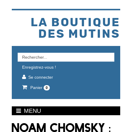
Aller
au
contenu
LA BOUTIQUE
DES MUTINS
Rechercher
un
Enregistrez-vous !
produit
Se connecter
Panier
0
MENU
NOAM CHOMSKY :