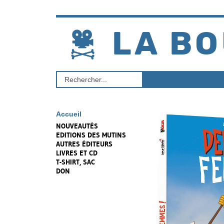
Aller
au
contenu
LA BO
Rechercher
un
produit
Accueil
NOUVEAUTÉS
EDITIONS DES MUTINS
AUTRES ÉDITEURS
LIVRES ET CD
T-SHIRT, SAC
DON