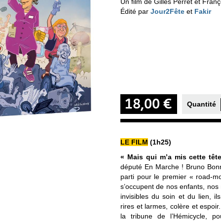
Un film de Gilles Perret et Franç
Édité par
Jour2Fête
et
Fakir
18,00 €
Quantité
LE FILM
(1h25)
« Mais qui m’a mis cette tê
député En Marche ! Bruno Bonne
parti pour le premier « road-m
s’occupent de nos enfants, no
invisibles du soin et du lien, i
rires et larmes, colère et espoi
la tribune de l’Hémicycle, po