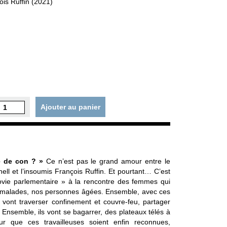
ois Ruffin (2021)
Ajouter au panier
te de con ? »
Ce n’est pas le grand amour entre le
ll et l’insoumis François Ruffin. Et pourtant… C’est
ovie parlementaire » à la rencontre des femmes qui
s malades, nos personnes âgées. Ensemble, avec ces
ls vont traverser confinement et couvre-feu, partager
r. Ensemble, ils vont se bagarrer, des plateaux télés à
ur que ces travailleuses soient enfin reconnues,