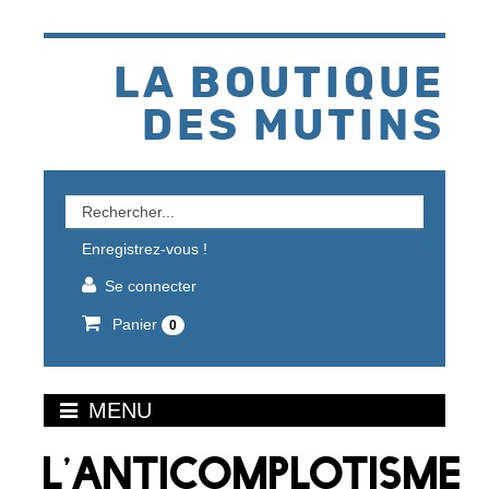
Aller
au
contenu
LA BOUTIQUE
DES MUTINS
Rechercher
un
Enregistrez-vous !
produit
Se connecter
Panier
0
MENU
L’ANTICOMPLOTISME