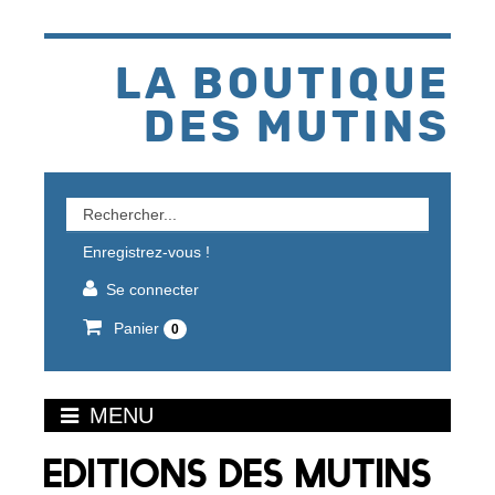
Aller
au
contenu
LA BOUTIQUE
DES MUTINS
Rechercher
un
Enregistrez-vous !
produit
Se connecter
Panier
0
MENU
EDITIONS DES MUTINS