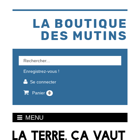
Aller
au
contenu
LA BOUTIQUE
DES MUTINS
Rechercher
un
Enregistrez-vous !
produit
Se connecter
Panier
0
MENU
LA TERRE, ÇA VAUT