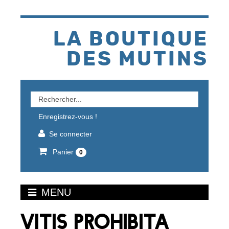
Aller
au
contenu
LA BOUTIQUE
DES MUTINS
Rechercher
un
Enregistrez-vous !
produit
Se connecter
Panier
0
MENU
VITIS PROHIBITA