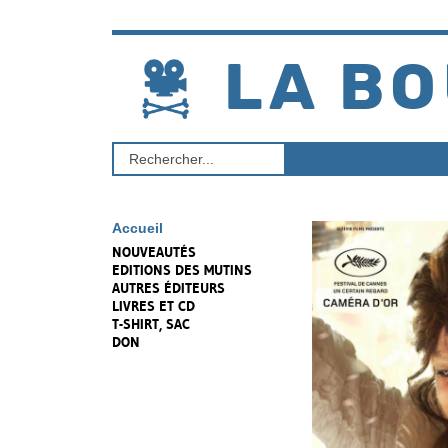
Aller
au
contenu
LA BO
Rechercher
un
produit
Accueil
NOUVEAUTÉS
EDITIONS DES MUTINS
AUTRES ÉDITEURS
LIVRES ET CD
T-SHIRT, SAC
DON