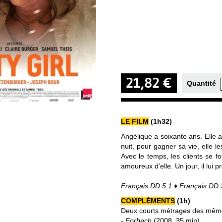
21,82 €
Quantité
LE FILM
(1h32)
Angélique a soixante ans. Elle 
nuit, pour gagner sa vie, elle l
Avec le temps, les clients se fo
amoureux d’elle. Un jour, il lui 
Français DD 5.1 ♦ Français DD 2
COMPLÉMENTS
(1h)
Deux courts métrages des même
-
Forbach
(2008, 35 min)