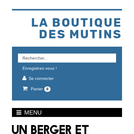
Aller
au
contenu
LA BOUTIQUE
DES MUTINS
Rechercher
un
Enregistrez-vous !
produit
Se connecter
Panier
0
MENU
UN BERGER ET