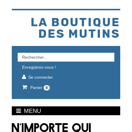
Aller
au
contenu
LA BOUTIQUE
DES MUTINS
Rechercher
un
Enregistrez-vous !
produit
Se connecter
Panier
0
MENU
N'IMPORTE QUI