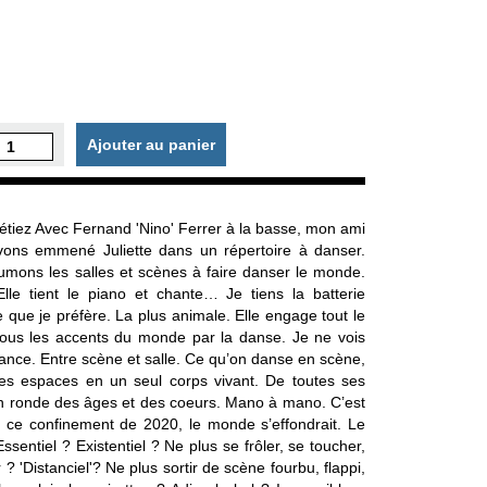
Ajouter au panier
étiez Avec Fernand 'Nino' Ferrer à la basse, mon ami
vons emmené Juliette dans un répertoire à danser.
mons les salles et scènes à faire danser le monde.
lle tient le piano et chante… Je tiens la batterie
 que je préfère. La plus animale. Elle engage tout le
tous les accents du monde par la danse. Je ne vois
nce. Entre scène et salle. Ce qu’on danse en scène,
es espaces en un seul corps vivant. De toutes ses
 en ronde des âges et des coeurs. Mano à mano. C’est
e ce confinement de 2020, le monde s’effondrait. Le
ssentiel ? Existentiel ? Ne plus se frôler, se toucher,
? 'Distanciel'? Ne plus sortir de scène fourbu, flappi,