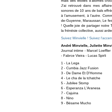
mais des étoiles d’atomes croc
J’ai retrouvé dans mes affair
sonores de 10 ans de bals effrén
à l’amusement, à l’autre. Comm
de-Guyenne, Maraussan, Le fest
! Quelle joie de partager notre T
la frénésie collective, aussi arden
Suivez Minvielle ! Suivez l'accen
André Minvielle, Juliette Minvi
Journal intime - Marcel Loeffler
- Fabrce Vieira - Lucas Spirli
1 - La Lega
2 - Cumbia Jazz Fusion
3 - De Dame Et D'Homme
4 - Le cha de la tchatche
5 - Jubilee Stomp
6 - Esperanza L'Aranesa
7 - Cajuina
8 - Nino
9 - Bésame Mucho