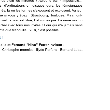
hus plein les mirettes ? Adieu le bal ? Impossible…
es, d’ordinateurs en disques durs, les témoignages
és, là où les formes s’exposent et explosent. Au jeu,
e si vous y étiez : Strasbourg, Toulouse, Miramont-
ival La voix est libre, Bal sur un pré. Bésame mucho
i’bal avec tous nos invités ! Pour qui n’a jamais senti
te que tranquille. Si, si, c’est possible.
t !
elle et Fernand "Nino" Ferrer invitent :
 - Christophe monniot - Illyès Ferfera - Bernard Lubat