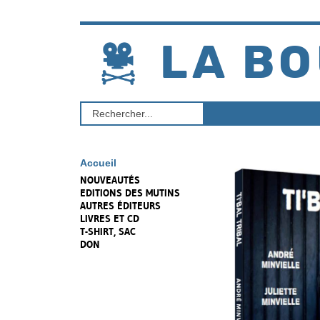
Aller
au
contenu
LA BO
Rechercher
un
produit
Accueil
NOUVEAUTÉS
EDITIONS DES MUTINS
AUTRES ÉDITEURS
LIVRES ET CD
T-SHIRT, SAC
DON