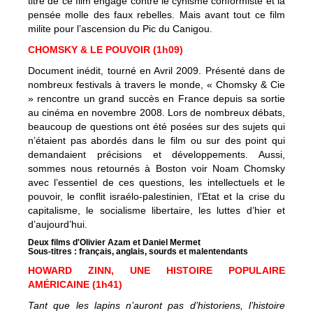
titre de ce film engagé contre le cynisme conformiste et la
pensée molle des faux rebelles. Mais avant tout ce film
milite pour l’ascension du Pic du Canigou.
CHOMSKY & LE POUVOIR (1h09)
Document inédit, tourné en Avril 2009. Présenté dans de
nombreux festivals à travers le monde, « Chomsky & Cie
» rencontre un grand succès en France depuis sa sortie
au cinéma en novembre 2008. Lors de nombreux débats,
beaucoup de questions ont été posées sur des sujets qui
n’étaient pas abordés dans le film ou sur des point qui
demandaient précisions et développements. Aussi,
sommes nous retournés à Boston voir Noam Chomsky
avec l’essentiel de ces questions, les intellectuels et le
pouvoir, le conflit israélo-palestinien, l’Etat et la crise du
capitalisme, le socialisme libertaire, les luttes d’hier et
d’aujourd’hui.
Deux films d'Olivier Azam et Daniel Mermet
Sous-titres : français, anglais, sourds et malentendants
HOWARD ZINN, UNE HISTOIRE POPULAIRE
AMÉRICAINE (1h41)
Tant que les lapins n’auront pas d’historiens, l’histoire