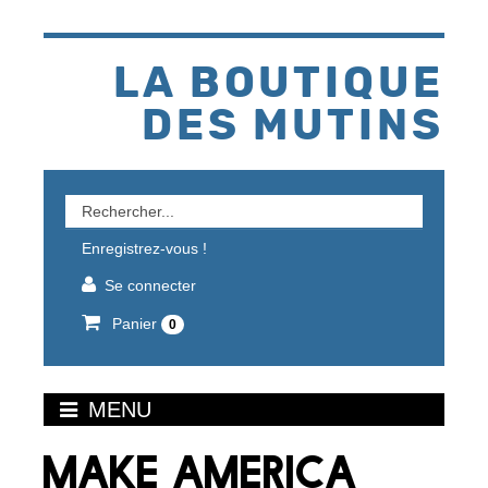
Aller
au
contenu
LA BOUTIQUE
DES MUTINS
Rechercher
un
Enregistrez-vous !
produit
Se connecter
Panier
0
MENU
MAKE AMERICA