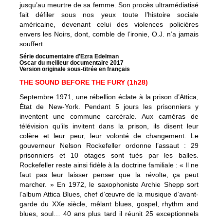
jusqu’au meurtre de sa femme. Son procès ultramédiatisé
fait défiler sous nos yeux toute l’histoire sociale
américaine, devenant celui des violences policières
envers les Noirs, dont, comble de l’ironie, O.J. n’a jamais
souffert.
Série documentaire d'Ezra Edelman
Oscar du meilleur documentaire 2017
Version originale sous-titrée en français
THE SOUND BEFORE THE FURY (1h28)
Septembre 1971, une rébellion éclate à la prison d’Attica,
État de New-York. Pendant 5 jours les prisonniers y
inventent une commune carcérale. Aux caméras de
télévision qu’ils invitent dans la prison, ils disent leur
colère et leur peur, leur volonté de changement. Le
gouverneur Nelson Rockefeller ordonne l’assaut : 29
prisonniers et 10 otages sont tués par les balles.
Rockefeller reste ainsi fidèle à la doctrine familiale : « Il ne
faut pas leur laisser penser que la révolte, ça peut
marcher. » En 1972, le saxophoniste Archie Shepp sort
l’album Attica Blues, chef d’œuvre de la musique d’avant-
garde du XXe siècle, mêlant blues, gospel, rhythm and
blues, soul… 40 ans plus tard il réunit 25 exceptionnels