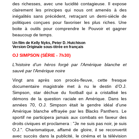
des richesses, avec une lucidité contagieuse. Il expose
clairement les principes qui nous ont amenés à des
inégalités sans précédent, retraçant un demi-siècle de
politiques conçues pour favoriser les plus riches. Une
boite à outils pour comprendre le Pouvoir et gagner
beaucoup de temps.
Un film de Kelly Nyks, Peter D. Hutchison
Version Originale sous-titrée en français
OJ SIMPSON (SÉRIE - 7h30)
L'histoire d'un héros forgé par l'Amérique blanche et
sauvé par l'Amérique noire
Vingt ans après son procès-fleuve, cette fresque
documentaire magistrale met à nu le destin d’O.J.
Simpson, star déchue du football qui a cristallisé les
démons de la question raciale en Amérique. Dans les
années 70, O.J. Simpson était le gendre idéal d’une
Amérique blanche effrayée par les Blacks Panthers. Le
sportif ne participera jamais aux combats en faveur des
droits civiques et proclamera : "Je ne suis pas noir, je suis
O.J.". Charismatique, affamé de gloire, il se reconvertit
avec succès dans la publicité, le cinéma et la télévision