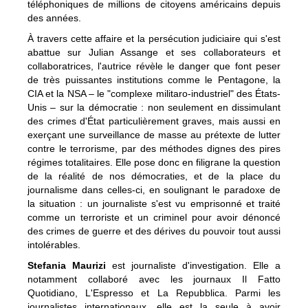
téléphoniques de millions de citoyens américains depuis
des années.
À travers cette affaire et la persécution judiciaire qui s'est
abattue sur Julian Assange et ses collaborateurs et
collaboratrices, l'autrice révèle le danger que font peser
de très puissantes institutions comme le Pentagone, la
CIA et la NSA – le "complexe militaro-industriel" des États-
Unis – sur la démocratie : non seulement en dissimulant
des crimes d'État particulièrement graves, mais aussi en
exerçant une surveillance de masse au prétexte de lutter
contre le terrorisme, par des méthodes dignes des pires
régimes totalitaires. Elle pose donc en filigrane la question
de la réalité de nos démocraties, et de la place du
journalisme dans celles-ci, en soulignant le paradoxe de
la situation : un journaliste s'est vu emprisonné et traité
comme un terroriste et un criminel pour avoir dénoncé
des crimes de guerre et des dérives du pouvoir tout aussi
intolérables.
Stefania Maurizi
est journaliste d'investigation. Elle a
notamment collaboré avec les journaux Il Fatto
Quotidiano, L'Espresso et La Repubblica. Parmi les
journalistes internationaux, elle est la seule à avoir