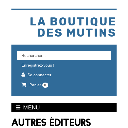
Aller
au
contenu
LA BOUTIQUE
DES MUTINS
Rechercher
un
Enregistrez-vous !
produit
Se connecter
Panier
0
MENU
AUTRES ÉDITEURS