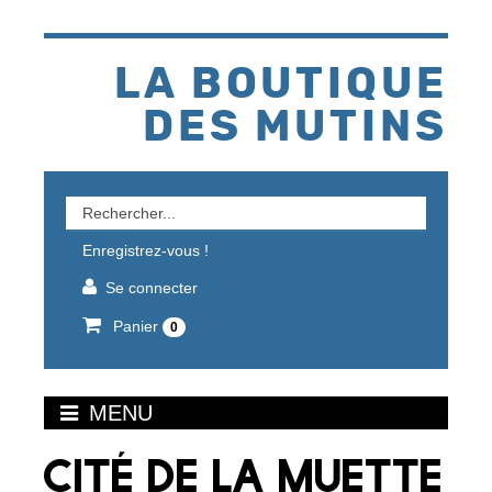
Aller
au
contenu
LA BOUTIQUE
DES MUTINS
Rechercher
un
Enregistrez-vous !
produit
Se connecter
Panier
0
MENU
CITÉ DE LA MUETTE