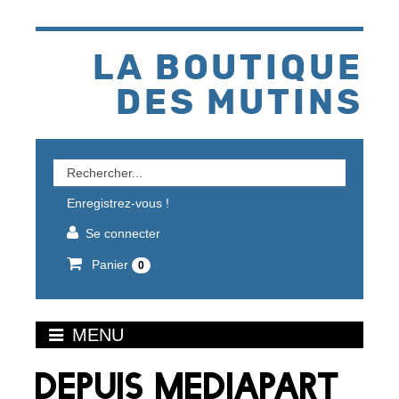
Aller
au
contenu
LA BOUTIQUE
DES MUTINS
Rechercher
un
Enregistrez-vous !
produit
Se connecter
Panier
0
MENU
DEPUIS MEDIAPART