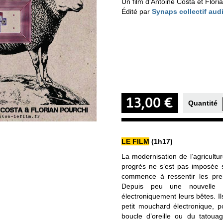
Un film d'Antoine Costa et Flori
Édité par
Synaps collectif aud
13,00 €
Quantité
LE FILM
(1h17)
La modernisation de l’agricult
progrès ne s’est pas imposée s
commence à ressentir les premi
Depuis peu une nouvelle o
électroniquement leurs bêtes. I
petit mouchard électronique, po
boucle d’oreille ou du tatoua