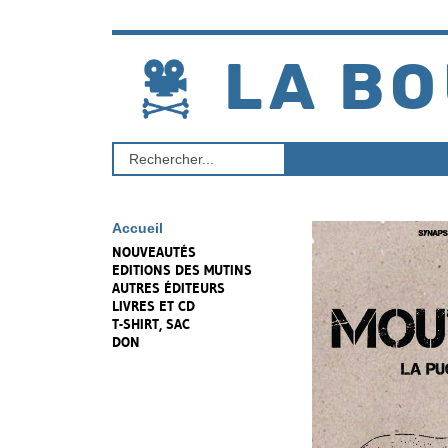
Aller
au
contenu
LA BO
Rechercher
un
produit
Accueil
NOUVEAUTÉS
EDITIONS DES MUTINS
AUTRES ÉDITEURS
LIVRES ET CD
T-SHIRT, SAC
DON