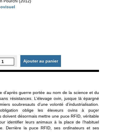
an Pourchi (2012)
iovisuel
Ajouter au panier
ure d’après guerre portée au nom de la science et du
ans résistances. L’élevage ovin, jusque là épargné
ers soubresauts d’une volonté d’industrialisation.
bligation oblige les éleveurs ovins à puçer
ls doivent désormais mettre une puce RFID, véritable
ur identifier leurs animaux à la place de l’habituel
ge. Derrière la puce RFID, ses ordinateurs et ses