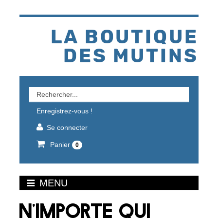
Aller
au
contenu
LA BOUTIQUE
DES MUTINS
Rechercher
un
Enregistrez-vous !
produit
Se connecter
Panier
0
MENU
N'IMPORTE QUI